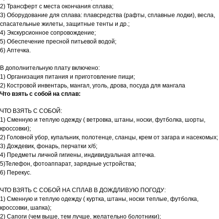
2) Трансферт с места окончания сплава;
3) Оборудование для сплава: плавсредства (рафты, сплавные лодки), весла,
спасательные жилеты, защитные тенты и др.;
4) Экскурсионное сопровождение;
5) Обеспечение пресной питьевой водой;
6) Аптечка.
В дополнительную плату включено:
1) Организация питания и приготовление пищи;
2) Костровой инвентарь, мангал, уголь, дрова, посуда для мангала
Что взять с собой на сплав:
ЧТО ВЗЯТЬ С СОБОЙ:
1) Сменную и теплую одежду ( ветровка, штаны, носки, футболка, шорты,
кроссовки);
2) Головной убор, купальник, полотенце, сланцы, крем от загара и насекомых;
3) Дождевик, фонарь, перчатки х/б;
4) Предметы личной гигиены, индивидуальная аптечка.
5)Телефон, фотоаппарат, зарядные устройства;
6) Перекус.
ЧТО ВЗЯТЬ С СОБОЙ НА СПЛАВ В ДОЖДЛИВУЮ ПОГОДУ:
1) Сменную и теплую одежду ( куртка, штаны, носки теплые, футболка,
кроссовки, шапка);
2) Сапоги (чем выше, тем лучше, желательно болотники);