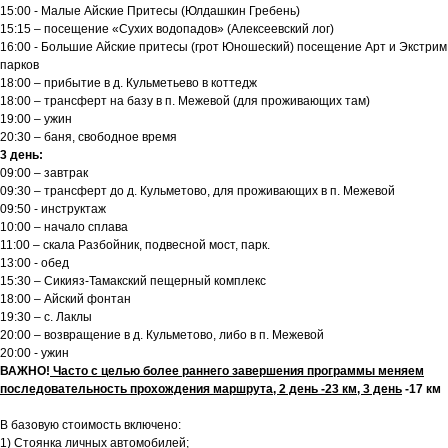
15:00 - Малые Айские Притесы (Юлдашкин Гребень)
15:15 – посещение «Сухих водопадов» (Алексеевский лог)
16:00 - Большие Айские притесы (грот Юношеский) посещение Арт и Экстрим
парков
18:00 – прибытие в д. Кульметьево в коттедж
18:00 – трансферт на базу в п. Межевой (для проживающих там)
19:00 – ужин
20:30 – баня, свободное время
3 день:
09:00 – завтрак
09:30 – трансферт до д. Кульметово, для проживающих в п. Межевой
09:50 - инструктаж
10:00 – начало сплава
11:00 – скала Разбойник, подвесной мост, парк.
13:00 - обед
15:30 – Сикияз-Тамакский пещерный комплекс
18:00 – Айский фонтан
19:30 – с. Лаклы
20:00 – возвращение в д. Кульметово, либо в п. Межевой
20:00 - ужин
ВАЖНО!
Часто с целью более раннего завершения программы меняем
последовательность прохождения маршрута, 2 день -23 км, 3 день
-17 км
В базовую стоимость включено:
1) Стоянка личных автомобилей;