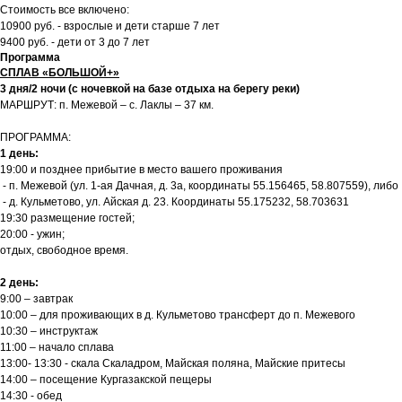
Стоимость все включено:
10900 руб. - взрослые и дети старше 7 лет
9400 руб. - дети от 3 до 7 лет
Программа
СПЛАВ «БОЛЬШОЙ+»
3 дня/2 ночи (с ночевкой на базе отдыха на берегу реки)
МАРШРУТ: п. Межевой – с. Лаклы – 37 км.
ПРОГРАММА:
1 день:
19:00 и позднее прибытие в место вашего проживания
- п. Межевой (ул. 1-ая Дачная, д. 3а, координаты 55.156465, 58.807559), либо
- д. Кульметово, ул. Айская д. 23. Координаты 55.175232, 58.703631
19:30 размещение гостей;
20:00 - ужин;
отдых, свободное время.
2 день:
9:00 – завтрак
10:00 – для проживающих в д. Кульметово трансферт до п. Межевого
10:30 – инструктаж
11:00 – начало сплава
13:00- 13:30 - скала Скаладром, Майская поляна, Майские притесы
14:00 – посещение Кургазакской пещеры
14:30 - обед